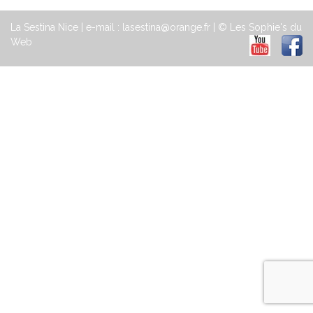
La Sestina Nice | e-mail : lasestina@orange.fr | © Les Sophie's du
Web