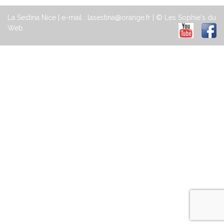
La Sestina Nice | e-mail : lasestina@orange.fr | © Les Sophie's du
Web