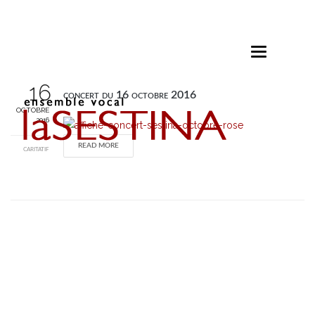
Toggle
navigation
16
concert du 16 octobre 2016
OCTOBRE
2016
READ MORE
CARITATIF