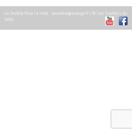
La Sestina Nice | e-mail : lasestina@orange.fr | © Les Sophie's du
Web