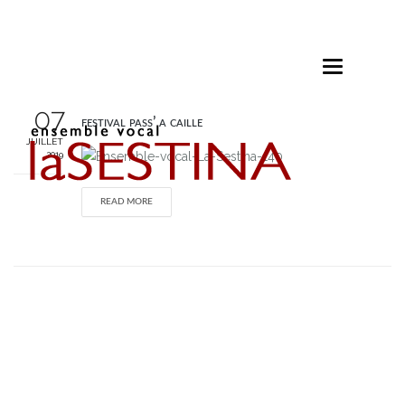
Toggle
navigation
07
festival pass’ a caille
JUILLET
2019
READ MORE