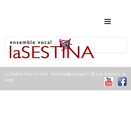
Toggle
navigation
La Sestina Nice | e-mail : lasestina@orange.fr | © Les Sophie's du
Web