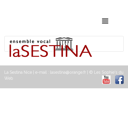
Toggle
navigation
La Sestina Nice | e-mail : lasestina@orange.fr | © Les Sophie's du
Web