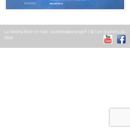
La Sestina Nice | e-mail : lasestina@orange.fr | © Les Sophie's du
Web