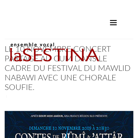
Toggle
navigation
LE 10 NOVEMBRE CONCERT
PARTAGÉ AU CUM DANS LE
CADRE DU FESTIVAL DU MAWLID
NABAWI AVEC UNE CHORALE
SOUFIE.