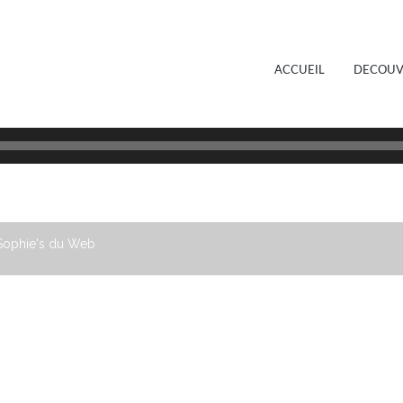
ACCUEIL
DECOUV
s Sophie's du Web