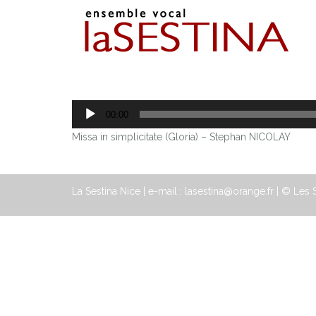
Lecteur
00:00
audio
Missa in simplicitate (Gloria) – Stephan NICOLAY
La Sestina Nice | e-mail : lasestina@orange.fr | © Le